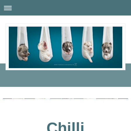
Catori Sakima´s
Chilli