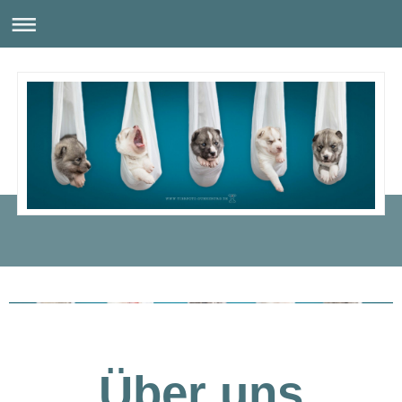
Catori Sakima´s
Über uns