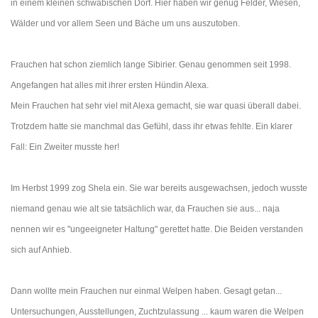
in einem kleinen schwäbischen Dorf. Hier haben wir genug Felder, Wiesen,
Wälder und vor allem Seen und Bäche um uns auszutoben.
Frauchen hat schon ziemlich lange Sibirier. Genau genommen seit 1998.
Angefangen hat alles mit ihrer ersten Hündin Alexa.
Mein Frauchen hat sehr viel mit Alexa gemacht, sie war quasi überall dabei.
Trotzdem hatte sie manchmal das Gefühl, dass ihr etwas fehlte. Ein klarer
Fall: Ein Zweiter musste her!
Im Herbst 1999 zog Shela ein. Sie war bereits ausgewachsen, jedoch wusste
niemand genau wie alt sie tatsächlich war, da Frauchen sie aus... naja
nennen wir es "ungeeigneter Haltung" gerettet hatte. Die Beiden verstanden
sich auf Anhieb.
Dann wollte mein Frauchen nur einmal Welpen haben. Gesagt getan...
Untersuchungen, Ausstellungen, Zuchtzulassung ... kaum waren die Welpen